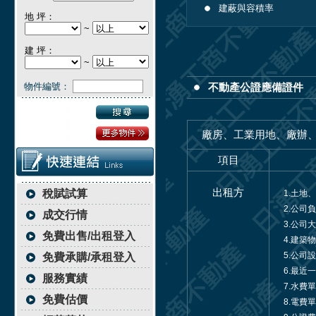
建蔽與容積率
地 坪：
~
建 坪：
~
物件編號：
不動產公證應備證件
廠房、工業用地、廠辦
項目
出租方
稅賦試算
1.土地
2.公司
成交行情
3.公司
免費出售/出租登入
4.建築
5.公司
免費承購/承租登入
6.最近
服務實績
7.水費
免費估價
8.電費