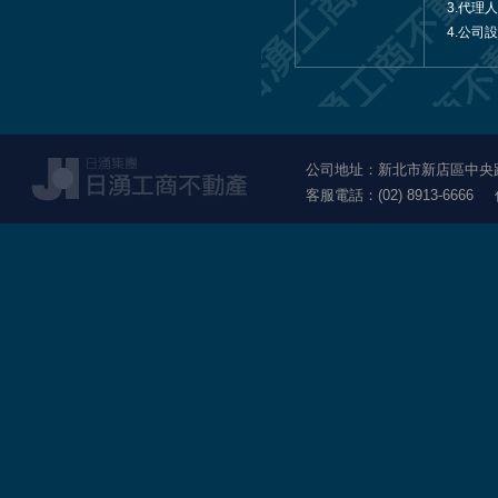
3.代理
4.公司
公司地址：新北市新店區中央路1
客服電話：(02) 8913-6666