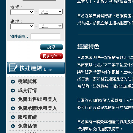
地 坪：
~
建 坪：
~
物件編號：
稅賦試算
成交行情
免費出售/出租登入
免費承購/承租登入
服務實績
免費估價