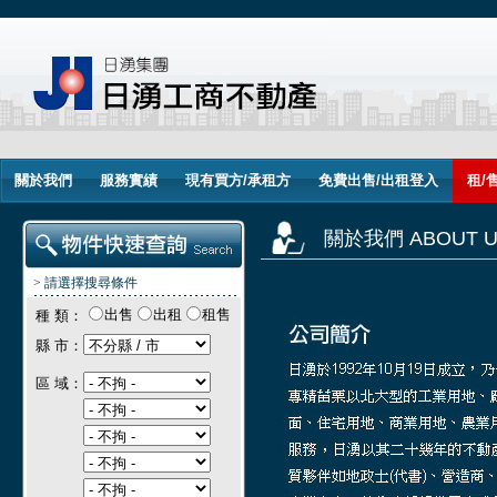
關於我們
服務實績
現有買方/承租方
免費出售/出租登入
租/
關於我們 ABOUT U
> 請選擇搜尋條件
出售
出租
租售
種 類：
縣 市：
區 域：